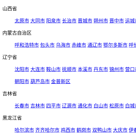
山西省
太原市
大同市
阳泉市
长治市
晋城市
朔州市
晋中市
运城
内蒙古自治区
呼和浩特市
包头市
乌海市
赤峰市
通辽市
鄂尔多斯市
呼
辽宁省
沈阳市
大连市
鞍山市
抚顺市
本溪市
丹东市
锦州市
营口
朝阳市
葫芦岛市
金普新区
吉林省
长春市
吉林市
四平市
辽源市
通化市
白山市
松原市
白城
黑龙江省
哈尔滨市
齐齐哈尔市
鸡西市
鹤岗市
双鸭山市
大庆市
伊