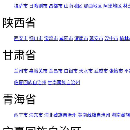
拉萨市
日喀则市
昌都市
山南地区
那曲地区
阿里地区
林
陕西省
西安市
铜川市
宝鸡市
咸阳市
渭南市
延安市
汉中市
榆林
甘肃省
兰州市
嘉峪关市
金昌市
白银市
天水市
武威市
张掖市
平
临夏回族自治州
甘南藏族自治州
青海省
西宁市
海东市
海北藏族自治州
黄南藏族自治州
海南藏族