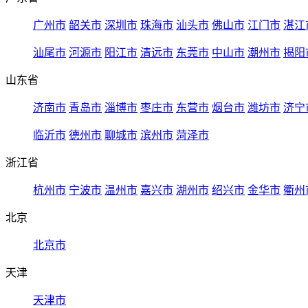
广州市
韶关市
深圳市
珠海市
汕头市
佛山市
江门市
湛江
汕尾市
河源市
阳江市
清远市
东莞市
中山市
潮州市
揭阳
山东省
济南市
青岛市
淄博市
枣庄市
东营市
烟台市
潍坊市
济宁
临沂市
德州市
聊城市
滨州市
菏泽市
浙江省
杭州市
宁波市
温州市
嘉兴市
湖州市
绍兴市
金华市
衢州
北京
北京市
天津
天津市