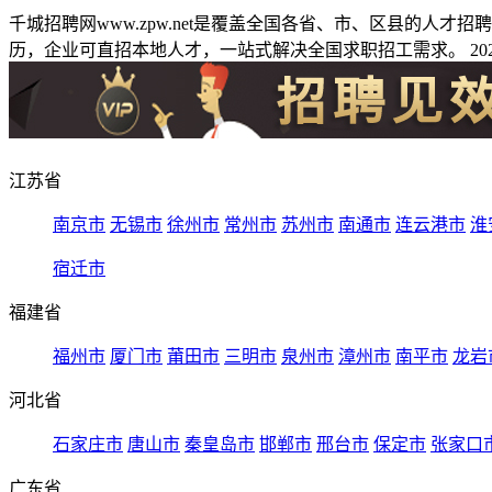
千城招聘网www.zpw.net是覆盖全国各省、市、区县的人
历，企业可直招本地人才，一站式解决全国求职招工需求。 2026
江苏省
南京市
无锡市
徐州市
常州市
苏州市
南通市
连云港市
淮
宿迁市
福建省
福州市
厦门市
莆田市
三明市
泉州市
漳州市
南平市
龙岩
河北省
石家庄市
唐山市
秦皇岛市
邯郸市
邢台市
保定市
张家口
广东省