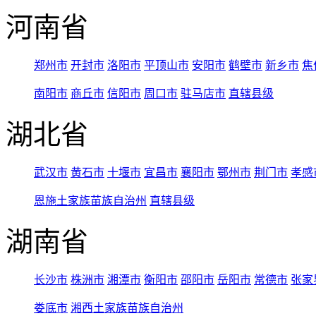
河南省
郑州市
开封市
洛阳市
平顶山市
安阳市
鹤壁市
新乡市
焦
南阳市
商丘市
信阳市
周口市
驻马店市
直辖县级
湖北省
武汉市
黄石市
十堰市
宜昌市
襄阳市
鄂州市
荆门市
孝感
恩施土家族苗族自治州
直辖县级
湖南省
长沙市
株洲市
湘潭市
衡阳市
邵阳市
岳阳市
常德市
张家
娄底市
湘西土家族苗族自治州