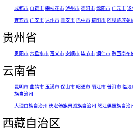
成都市
自贡市
攀枝花市
泸州市
德阳市
绵阳市
广元市
遂
宜宾市
广安市
达州市
雅安市
巴中市
资阳市
阿坝藏族羌
贵州省
贵阳市
六盘水市
遵义市
安顺市
毕节市
铜仁市
黔西南布
云南省
昆明市
曲靖市
玉溪市
保山市
昭通市
丽江市
普洱市
临沧
族自治州
大理白族自治州
德宏傣族景颇族自治州
怒江傈僳族自治
西藏自治区