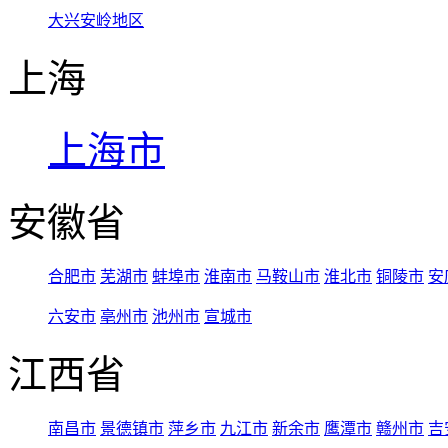
大兴安岭地区
上海
上海市
安徽省
合肥市
芜湖市
蚌埠市
淮南市
马鞍山市
淮北市
铜陵市
安
六安市
亳州市
池州市
宣城市
江西省
南昌市
景德镇市
萍乡市
九江市
新余市
鹰潭市
赣州市
吉