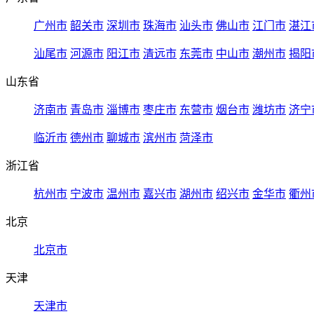
广州市
韶关市
深圳市
珠海市
汕头市
佛山市
江门市
湛江
汕尾市
河源市
阳江市
清远市
东莞市
中山市
潮州市
揭阳
山东省
济南市
青岛市
淄博市
枣庄市
东营市
烟台市
潍坊市
济宁
临沂市
德州市
聊城市
滨州市
菏泽市
浙江省
杭州市
宁波市
温州市
嘉兴市
湖州市
绍兴市
金华市
衢州
北京
北京市
天津
天津市