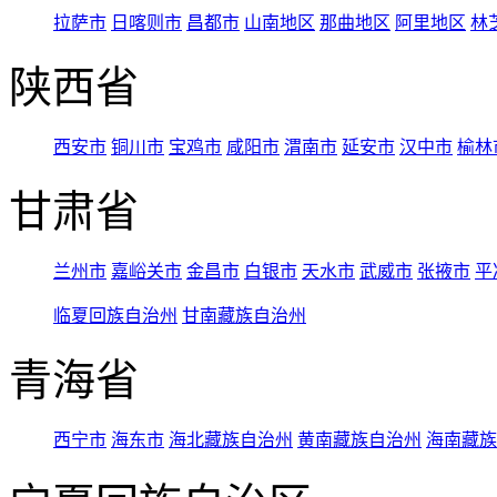
拉萨市
日喀则市
昌都市
山南地区
那曲地区
阿里地区
林
陕西省
西安市
铜川市
宝鸡市
咸阳市
渭南市
延安市
汉中市
榆林
甘肃省
兰州市
嘉峪关市
金昌市
白银市
天水市
武威市
张掖市
平
临夏回族自治州
甘南藏族自治州
青海省
西宁市
海东市
海北藏族自治州
黄南藏族自治州
海南藏族