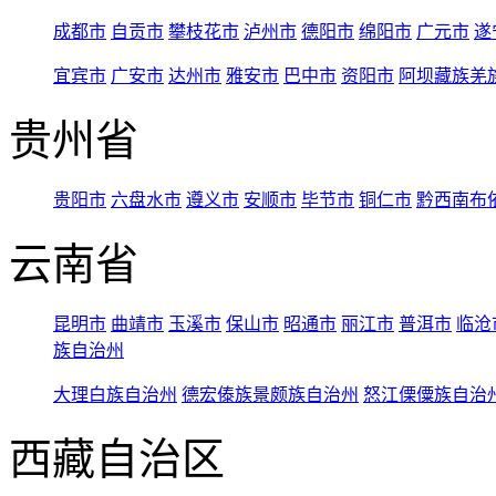
成都市
自贡市
攀枝花市
泸州市
德阳市
绵阳市
广元市
遂
宜宾市
广安市
达州市
雅安市
巴中市
资阳市
阿坝藏族羌
贵州省
贵阳市
六盘水市
遵义市
安顺市
毕节市
铜仁市
黔西南布
云南省
昆明市
曲靖市
玉溪市
保山市
昭通市
丽江市
普洱市
临沧
族自治州
大理白族自治州
德宏傣族景颇族自治州
怒江傈僳族自治
西藏自治区