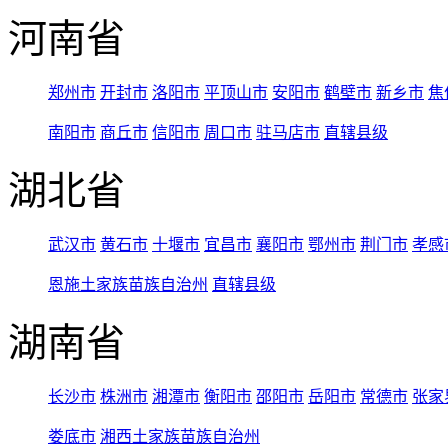
河南省
郑州市
开封市
洛阳市
平顶山市
安阳市
鹤壁市
新乡市
焦
南阳市
商丘市
信阳市
周口市
驻马店市
直辖县级
湖北省
武汉市
黄石市
十堰市
宜昌市
襄阳市
鄂州市
荆门市
孝感
恩施土家族苗族自治州
直辖县级
湖南省
长沙市
株洲市
湘潭市
衡阳市
邵阳市
岳阳市
常德市
张家
娄底市
湘西土家族苗族自治州