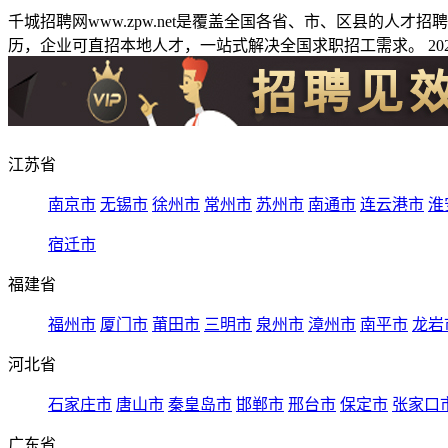
千城招聘网www.zpw.net是覆盖全国各省、市、区县的人
历，企业可直招本地人才，一站式解决全国求职招工需求。 2026
江苏省
南京市
无锡市
徐州市
常州市
苏州市
南通市
连云港市
淮
宿迁市
福建省
福州市
厦门市
莆田市
三明市
泉州市
漳州市
南平市
龙岩
河北省
石家庄市
唐山市
秦皇岛市
邯郸市
邢台市
保定市
张家口
广东省