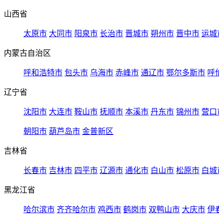
山西省
太原市
大同市
阳泉市
长治市
晋城市
朔州市
晋中市
运城
内蒙古自治区
呼和浩特市
包头市
乌海市
赤峰市
通辽市
鄂尔多斯市
呼
辽宁省
沈阳市
大连市
鞍山市
抚顺市
本溪市
丹东市
锦州市
营口
朝阳市
葫芦岛市
金普新区
吉林省
长春市
吉林市
四平市
辽源市
通化市
白山市
松原市
白城
黑龙江省
哈尔滨市
齐齐哈尔市
鸡西市
鹤岗市
双鸭山市
大庆市
伊