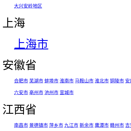
大兴安岭地区
上海
上海市
安徽省
合肥市
芜湖市
蚌埠市
淮南市
马鞍山市
淮北市
铜陵市
安
六安市
亳州市
池州市
宣城市
江西省
南昌市
景德镇市
萍乡市
九江市
新余市
鹰潭市
赣州市
吉